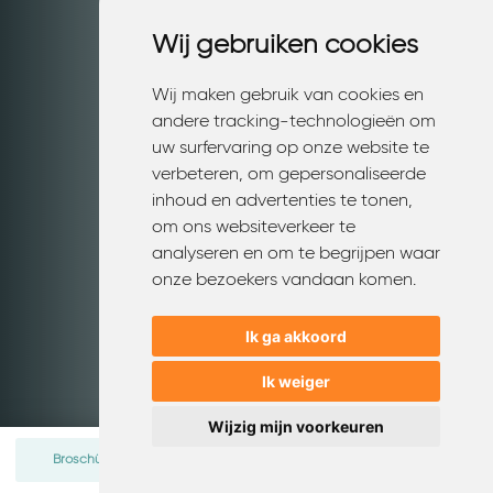
Wij gebruiken cookies
Wij gebruiken cookies
Wij maken gebruik van cookies en
Wij maken gebruik van cookies en
andere tracking-technologieën om
andere tracking-technologieën om
uw surfervaring op onze website te
uw surfervaring op onze website te
verbeteren, om gepersonaliseerde
verbeteren, om gepersonaliseerde
inhoud en advertenties te tonen,
inhoud en advertenties te tonen,
om ons websiteverkeer te
om ons websiteverkeer te
analyseren en om te begrijpen waar
analyseren en om te begrijpen waar
onze bezoekers vandaan komen.
onze bezoekers vandaan komen.
Ik ga akkoord
Ik ga akkoord
Ik weiger
Ik weiger
Wijzig mijn voorkeuren
Wijzig mijn voorkeuren
Buchen Sie eine Probefahrt
Broschüre herunterladen