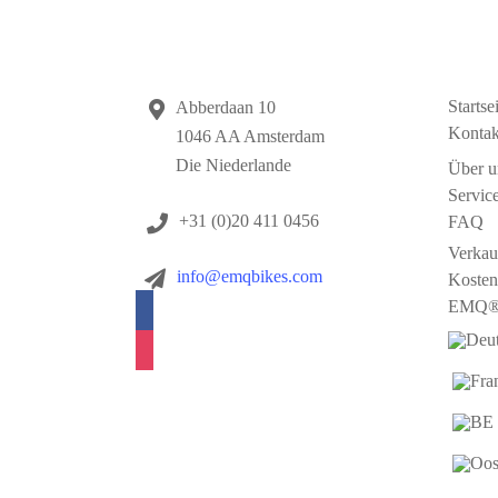
Kontakt
Nav
Startse
Abberdaan 10
Kontak
1046 AA Amsterdam
Die Niederlande
Über u
Servi
+31 (0)20 411 0456
FAQ
Verkauf
info@emqbikes.com
Kosten
EMQ® 
facebook
instagram