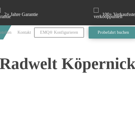
2+ Jahre Garantie
100+ Verkaufsste
stellen
Kontakt
EMQ® Konfigurieren
Probefahrt buchen
Radwelt Köpernic