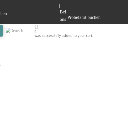
X
X
X
X
llen
Probefahrt buchen
0
was successfully added to your cart.
k