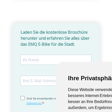
Ihre Privatsphä
Ihre Privatsphä
Diese Website verwendet
Diese Website verwendet
besseres Internet-Erlebn
besseres Internet-Erlebn
besser an Ihre Bedürfni
besser an Ihre Bedürfni
außerdem, um Ergebniss
außerdem, um Ergebniss