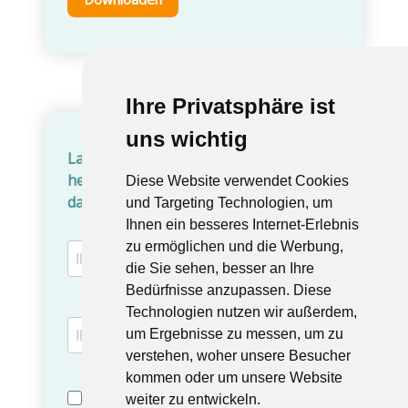
Ihre Privatsphäre ist
Ihre Privatsphäre ist
uns wichtig
uns wichtig
Diese Website verwendet Cookies
Diese Website verwendet Cookies
und Targeting Technologien, um
und Targeting Technologien, um
Ihnen ein besseres Internet-Erlebnis
Ihnen ein besseres Internet-Erlebnis
zu ermöglichen und die Werbung,
zu ermöglichen und die Werbung,
die Sie sehen, besser an Ihre
die Sie sehen, besser an Ihre
Bedürfnisse anzupassen. Diese
Bedürfnisse anzupassen. Diese
Technologien nutzen wir außerdem,
Technologien nutzen wir außerdem,
um Ergebnisse zu messen, um zu
um Ergebnisse zu messen, um zu
verstehen, woher unsere Besucher
verstehen, woher unsere Besucher
kommen oder um unsere Website
kommen oder um unsere Website
weiter zu entwickeln.
weiter zu entwickeln.