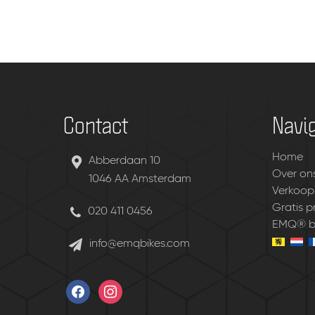
Contact
Navig
Home
Abberdaan 10
Over on
1046 AA Amsterdam
Verkoop
Gratis 
020 411 0456
EMQ® be
info@emqbikes.com
facebook
instagram