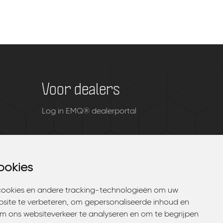
Voor dealers
Log in EMQ® dealerportal
ookies
ookies
cookies en andere tracking-technologieën om uw
cookies en andere tracking-technologieën om uw
bsite te verbeteren, om gepersonaliseerde inhoud en
bsite te verbeteren, om gepersonaliseerde inhoud en
om ons websiteverkeer te analyseren en om te begrijpen
om ons websiteverkeer te analyseren en om te begrijpen