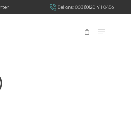
nten
Bel ons: 0031(0)20 411 0456
Menu
)