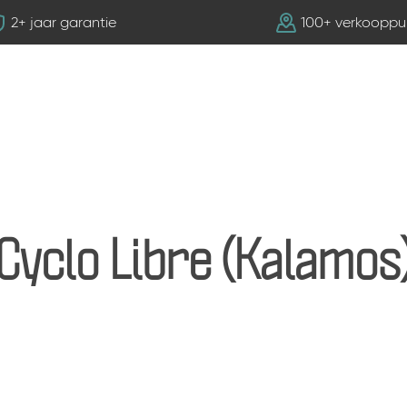
2+ jaar garantie
100+ verkooppu
Cyclo Libre (Kalamos