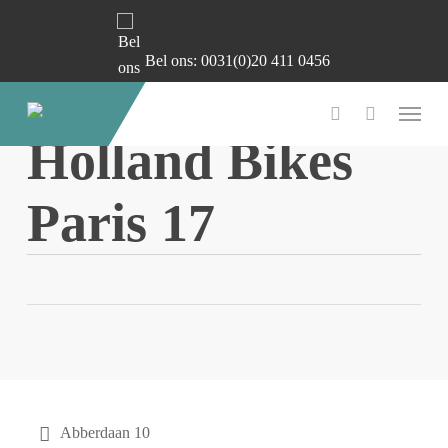
X
X
X
X
X
Skip
to
Bel ons: 0031(0)20 411 0456
main
content
Menu
account
Holland Bikes
Paris 17
Contact
Abberdaan 10