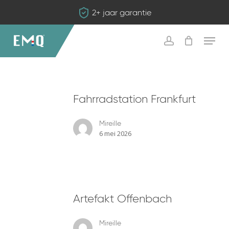
Skip
2+ jaar garantie
to
main
Menu
content
account
Fahrradstation
Fahrradstation Frankfurt
Frankfurt
Mireille
6 mei 2026
Artefakt
Artefakt Offenbach
Offenbach
Mireille