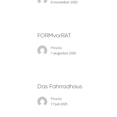
6 november 2025
FORMvorRAT
FORMvorRAT
Mireille
1 augustus 2025
Das
Das Fahrradhaus
Fahrradhaus
Mireille
17 juli 2025