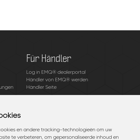
Für Händler
Log in EMQ® dealerportal
Händler von EMQ® werden
gungen
Händler Seite
ookies
ookies
cookies en andere tracking-technologieën om uw
cookies en andere tracking-technologieën om uw
bsite te verbeteren, om gepersonaliseerde inhoud en
bsite te verbeteren, om gepersonaliseerde inhoud en