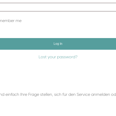
member me
Log In
Lost your password?
 einfach Ihre Frage stellen, sich für den Service anmelden o