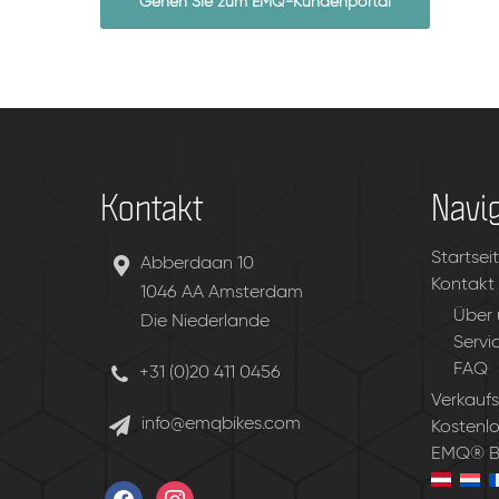
Gehen Sie zum EMQ-Kundenportal
Kontakt
Navi
Startsei
Abberdaan 10
Kontakt
1046 AA Amsterdam
Über 
Die Niederlande
Servi
FAQ
+31 (0)20 411 0456
Verkaufs
info@emqbikes.com
Kostenlo
EMQ® Be
facebook
instagram