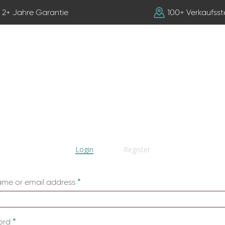
2+ Jahre Garantie
100+ Verkaufsst
Login
Register
Required
ame or email address
*
Required
ord
*