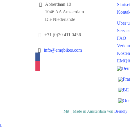
Abberdaan 10
Startse
1046 AA Amsterdam
Kontak
Die Niederlande
Über u
Servi
+31 (0)20 411 0456
FAQ
Verkauf
info@emqbikes.com
Kosten
facebook
EMQ® 
instagram
© EMQ BV
Mit
Made in Amsterdam von
Brendly