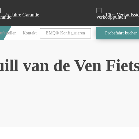
2+ Jahre Garantie
100+ Verkaufsste
ufsstellen
Kontakt
EMQ® Konfigurieren
Probefahrt buchen
ill van de Ven Fiet
igation
Praktisch