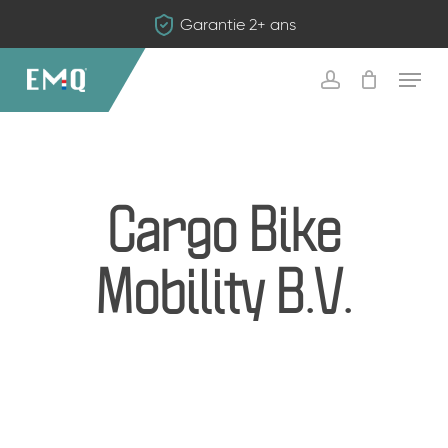
Skip
Garantie 2+ ans
to
main
Menu
content
account
Cargo Bike
Mobility B.V.