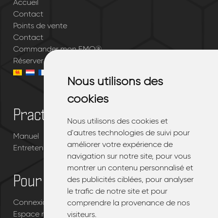
Accueil
Contact
Points de vente
Contact
Commander mon EMQ®
Réserver un essai gratuit
Nous utilisons des
Nous utilisons des
cookies
cookies
Practique
Nous utilisons des cookies et
Nous utilisons des cookies et
d'autres technologies de suivi pour
d'autres technologies de suivi pour
Manuel
améliorer votre expérience de
améliorer votre expérience de
Entretenir votre EMQ®
navigation sur notre site, pour vous
navigation sur notre site, pour vous
montrer un contenu personnalisé et
montrer un contenu personnalisé et
Pour les revendeurs
des publicités ciblées, pour analyser
des publicités ciblées, pour analyser
le trafic de notre site et pour
le trafic de notre site et pour
Connexion portail revendeur EMQ®
comprendre la provenance de nos
comprendre la provenance de nos
Espace revendeur
visiteurs.
visiteurs.