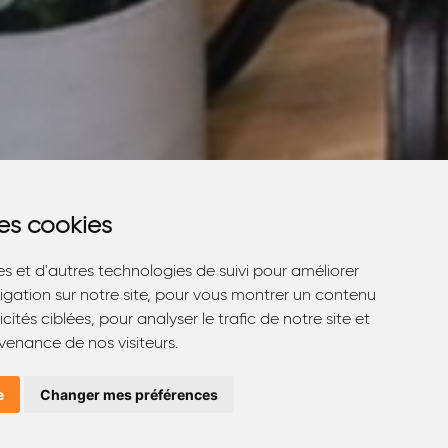
des cookies
des cookies
es et d'autres technologies de suivi pour améliorer
es et d'autres technologies de suivi pour améliorer
igation sur notre site, pour vous montrer un contenu
igation sur notre site, pour vous montrer un contenu
cités ciblées, pour analyser le trafic de notre site et
cités ciblées, pour analyser le trafic de notre site et
enance de nos visiteurs.
enance de nos visiteurs.
e
e
Changer mes préférences
Changer mes préférences