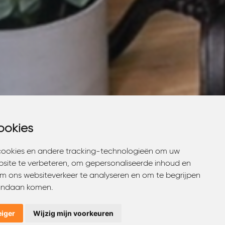
ookies
ookies
cookies en andere tracking-technologieën om uw
cookies en andere tracking-technologieën om uw
bsite te verbeteren, om gepersonaliseerde inhoud en
bsite te verbeteren, om gepersonaliseerde inhoud en
om ons websiteverkeer te analyseren en om te begrijpen
om ons websiteverkeer te analyseren en om te begrijpen
andaan komen.
andaan komen.
eiger
eiger
Wijzig mijn voorkeuren
Wijzig mijn voorkeuren