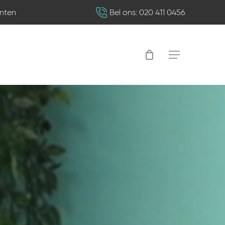
nten
Bel ons: 020 411 0456
Menu