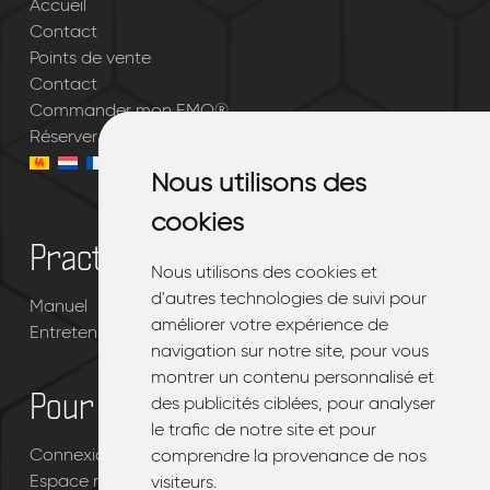
Accueil
Contact
Points de vente
Contact
Commander mon EMQ®
Réserver un essai gratuit
Nous utilisons des
Nous utilisons des
cookies
cookies
Practique
Nous utilisons des cookies et
Nous utilisons des cookies et
d'autres technologies de suivi pour
d'autres technologies de suivi pour
Manuel
améliorer votre expérience de
améliorer votre expérience de
Entretenir votre EMQ®
navigation sur notre site, pour vous
navigation sur notre site, pour vous
montrer un contenu personnalisé et
montrer un contenu personnalisé et
Pour les revendeurs
des publicités ciblées, pour analyser
des publicités ciblées, pour analyser
le trafic de notre site et pour
le trafic de notre site et pour
Connexion portail revendeur EMQ®
comprendre la provenance de nos
comprendre la provenance de nos
Espace revendeur
visiteurs.
visiteurs.