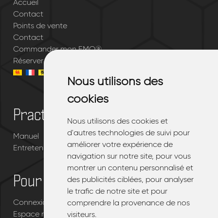
Accueil
Contact
Points de vente
Contact
Commander mon EMQ®
Réserver un essai gratuit
Nous utilisons des
Nous utilisons des
cookies
cookies
Practique
Nous utilisons des cookies et
Nous utilisons des cookies et
d'autres technologies de suivi pour
d'autres technologies de suivi pour
Manuel
améliorer votre expérience de
améliorer votre expérience de
Entretenir votre EMQ®
navigation sur notre site, pour vous
navigation sur notre site, pour vous
montrer un contenu personnalisé et
montrer un contenu personnalisé et
Pour les revendeurs
des publicités ciblées, pour analyser
des publicités ciblées, pour analyser
le trafic de notre site et pour
le trafic de notre site et pour
Connexion portail revendeur EMQ®
comprendre la provenance de nos
comprendre la provenance de nos
Espace revendeur
visiteurs.
visiteurs.