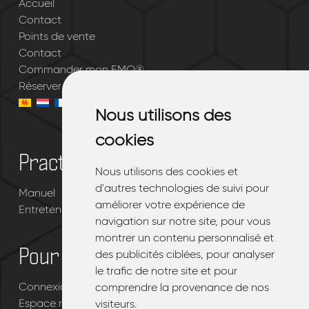
Accueil
Contact
Points de vente
Contact
Commander mon EMQ®
Réserver un essai gratuit
Nous utilisons des
Nous utilisons des
cookies
cookies
Practique
Nous utilisons des cookies et
Nous utilisons des cookies et
d'autres technologies de suivi pour
d'autres technologies de suivi pour
Manuel
améliorer votre expérience de
améliorer votre expérience de
Entretenir votre EMQ®
navigation sur notre site, pour vous
navigation sur notre site, pour vous
montrer un contenu personnalisé et
montrer un contenu personnalisé et
Pour les revendeurs
des publicités ciblées, pour analyser
des publicités ciblées, pour analyser
le trafic de notre site et pour
le trafic de notre site et pour
Connexion portail revendeur EMQ®
comprendre la provenance de nos
comprendre la provenance de nos
Espace revendeur
visiteurs.
visiteurs.