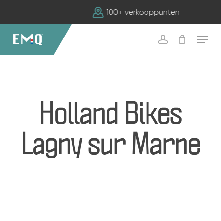
Skip
100+ verkooppunten
to
main
Menu
content
account
Holland Bikes
Lagny sur Marne