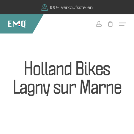
Skip
100+ Verkaufsstellen
to
main
Menu
content
account
Holland Bikes
Lagny sur Marne