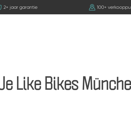
2+ jaar garantie
100+ verkooppu
e Like Bikes Münch