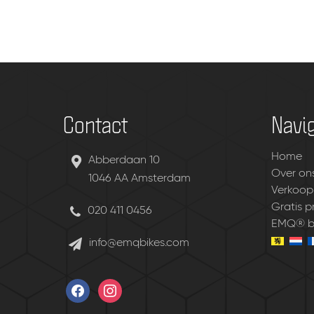
Contact
Navig
Home
Abberdaan 10
Over on
1046 AA Amsterdam
Verkoop
Gratis 
020 411 0456
EMQ® be
info@emqbikes.com
facebook
instagram