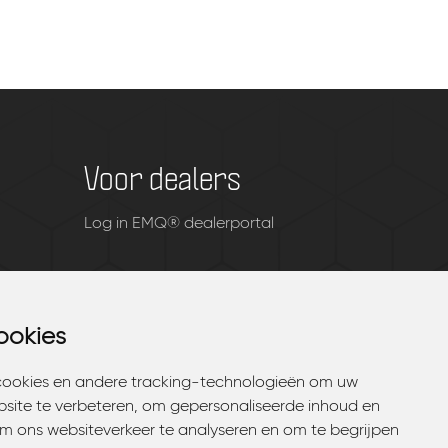
Voor dealers
Log in EMQ® dealerportal
ookies
ookies
cookies en andere tracking-technologieën om uw
cookies en andere tracking-technologieën om uw
bsite te verbeteren, om gepersonaliseerde inhoud en
bsite te verbeteren, om gepersonaliseerde inhoud en
om ons websiteverkeer te analyseren en om te begrijpen
om ons websiteverkeer te analyseren en om te begrijpen