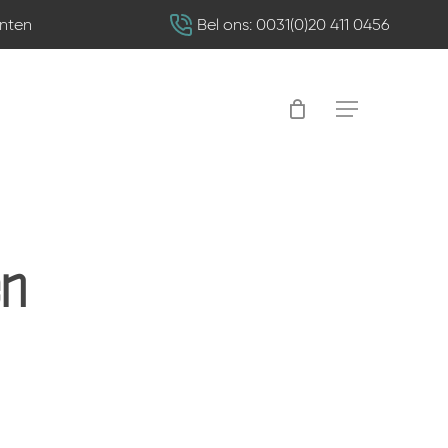
nten
Bel ons: 0031(0)20 411 0456
Menu
en