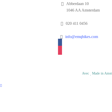
Abberdaan 10
1046 AA Amsterdam
020 411 0456
info@emqbikes.com
facebook
instagram
© EMQ BV
Avec
Made in Amst