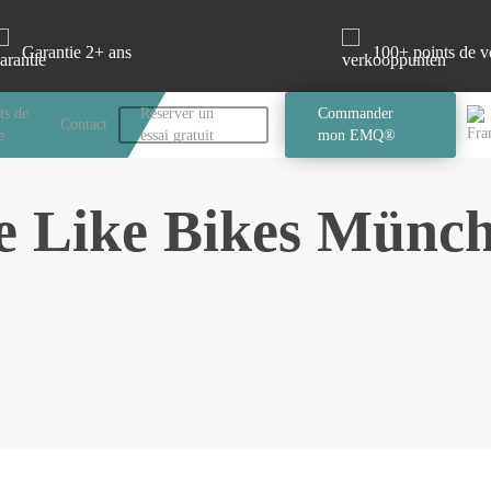
Garantie 2+ ans
100+ points de v
ts de
Réserver un
Commander
Contact
e
essai gratuit
mon EMQ®
 Like Bikes Münc
La navigation
Practique