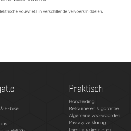
ktrische vouwfiets in verschillende vervoersmiddelen.
atie
Praktisch
Handleiding
® E-bike
Retourneren & garantie
t
Algemene voorwaarden
Privacy verklaring
ons
Leenfiets dienst- en