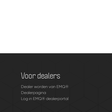
Voor dealers
Dealer worden van EMQ®
Dealerpagina
Log in EMQ® dealerportal