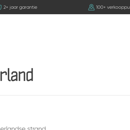
2+ jaar garantie
100+ verkooppu
erland
derlandse strand