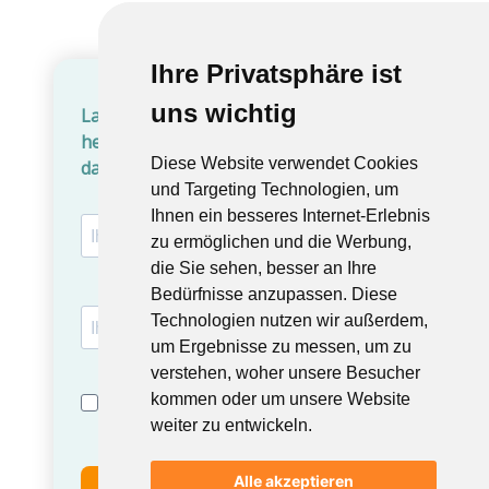
Ihre Privatsphäre ist
Ihre Privatsphäre ist
uns wichtig
uns wichtig
Diese Website verwendet Cookies
Diese Website verwendet Cookies
und Targeting Technologien, um
und Targeting Technologien, um
Ihnen ein besseres Internet-Erlebnis
Ihnen ein besseres Internet-Erlebnis
zu ermöglichen und die Werbung,
zu ermöglichen und die Werbung,
die Sie sehen, besser an Ihre
die Sie sehen, besser an Ihre
Bedürfnisse anzupassen. Diese
Bedürfnisse anzupassen. Diese
Technologien nutzen wir außerdem,
Technologien nutzen wir außerdem,
um Ergebnisse zu messen, um zu
um Ergebnisse zu messen, um zu
verstehen, woher unsere Besucher
verstehen, woher unsere Besucher
kommen oder um unsere Website
kommen oder um unsere Website
weiter zu entwickeln.
weiter zu entwickeln.
Alle akzeptieren
Alle akzeptieren