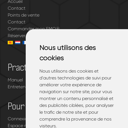
Accueil
Contact
Points de vente
Contact
Commander mon EMQ®
Réserver un essai gratuit
Nous utilisons des
Nous utilisons des
cookies
cookies
Practique
Nous utilisons des cookies et
Nous utilisons des cookies et
d'autres technologies de suivi pour
d'autres technologies de suivi pour
Manuel
améliorer votre expérience de
améliorer votre expérience de
Entretenir votre EMQ®
navigation sur notre site, pour vous
navigation sur notre site, pour vous
montrer un contenu personnalisé et
montrer un contenu personnalisé et
Pour les revendeurs
des publicités ciblées, pour analyser
des publicités ciblées, pour analyser
le trafic de notre site et pour
le trafic de notre site et pour
Connexion portail revendeur EMQ®
comprendre la provenance de nos
comprendre la provenance de nos
Espace revendeur
visiteurs.
visiteurs.