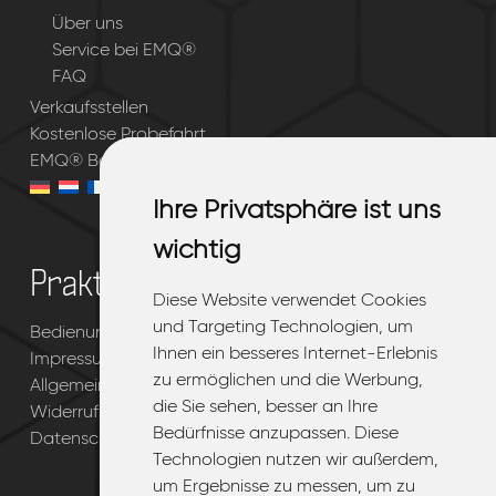
Über uns
Service bei EMQ®
FAQ
Verkaufsstellen
Kostenlose Probefahrt
EMQ® Bestellung
Ihre Privatsphäre ist uns
Ihre Privatsphäre ist uns
wichtig
wichtig
Praktisch
Diese Website verwendet Cookies
Diese Website verwendet Cookies
und Targeting Technologien, um
und Targeting Technologien, um
Bedienungsanleitung
Ihnen ein besseres Internet-Erlebnis
Ihnen ein besseres Internet-Erlebnis
Impressum
zu ermöglichen und die Werbung,
zu ermöglichen und die Werbung,
Allgemeine Geschaftsbedingungen
die Sie sehen, besser an Ihre
die Sie sehen, besser an Ihre
Widerrufsbelehrung
Bedürfnisse anzupassen. Diese
Bedürfnisse anzupassen. Diese
Datenschutzerklarung
Technologien nutzen wir außerdem,
Technologien nutzen wir außerdem,
um Ergebnisse zu messen, um zu
um Ergebnisse zu messen, um zu