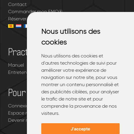
Contact
Commander mon EMQ®
Réserver un essai gratuit
Nous utilisons des
Nous utilisons des
cookies
cookies
Practique
Nous utilisons des cookies et
Nous utilisons des cookies et
d'autres technologies de suivi pour
d'autres technologies de suivi pour
Manuel
améliorer votre expérience de
améliorer votre expérience de
Entretenir votre EMQ®
navigation sur notre site, pour vous
navigation sur notre site, pour vous
montrer un contenu personnalisé et
montrer un contenu personnalisé et
Pour les revendeurs
des publicités ciblées, pour analyser
des publicités ciblées, pour analyser
le trafic de notre site et pour
le trafic de notre site et pour
Connexion portail revendeur EMQ®
comprendre la provenance de nos
comprendre la provenance de nos
Espace revendeur
visiteurs.
visiteurs.
Devenir revendeur EMQ®
J'accepte
J'accepte