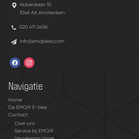
Abberdaan 10
1046 AA Amsterdam
020 411 0456
info@emqbikes.com
facebook
instagram
Navigatie
Home
De EMQ® E-bike
Contact
Over ons
Service bij EMQ®
Verzekering Univé