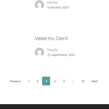
Mireille
Bikeshop
9 oktober 2025
Velektro
Velektro Gent
Gent
Mireille
25 september 2025
3
…
Previous
1
2
4
5
12
Next