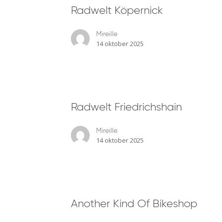
Radwelt Köpernick
Köpernick
Mireille
14 oktober 2025
Radwelt
Radwelt Friedrichshain
Friedrichshain
Mireille
14 oktober 2025
Another
Another Kind Of Bikeshop
Kind
Of