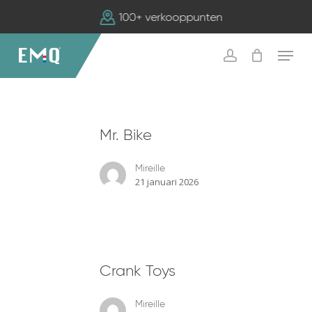
Skip
100+ verkooppunten
to
main
Menu
content
account
Mr.
Mr. Bike
Bike
Mireille
21 januari 2026
Crank
Crank Toys
Toys
Mireille