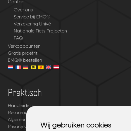
Contact
Over ons
Service bij EMQ®
Verzekering Univé
Nationale Fiets Projecten
FAQ
Verkooppunten
Gratis proefrit
EMQ® bestellen
Praktisch
Handleiding
Retourneren & garantie
Algemene voorwaarden
Wij gebruiken cookies
Wij gebruiken cookies
Privacy verklaring