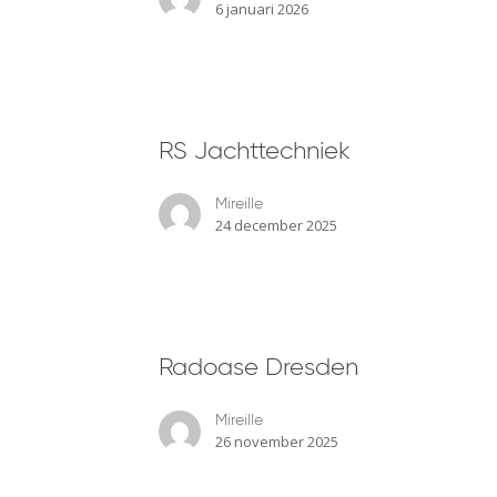
6 januari 2026
RS
RS Jachttechniek
Jachttechniek
Mireille
24 december 2025
Radoase
Radoase Dresden
Dresden
Mireille
26 november 2025