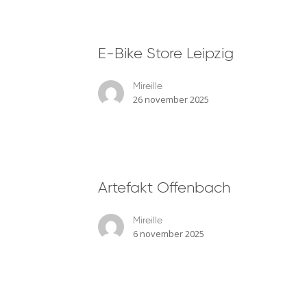
E-
E-Bike Store Leipzig
Bike
Store
Mireille
Leipzig
26 november 2025
Artefakt
Artefakt Offenbach
Offenbach
Mireille
6 november 2025
Radwelt