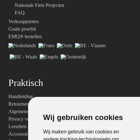
Nationale Fiets Projecten
FAQ
Verkooppunten
Gratis proefrit
EMQ® bestellen
Praktisch
Handleiding
Retourneren & garantie
Algemene voorwaarden
Wij gebruiken cookies
Wij gebruiken cookies
Privacy verklaring
Leenfiets dienst- en productvoorwaarden
Wij maken gebruik van cookies en
Wij maken gebruik van cookies en
Accessoires
andere tracking-technologieën om
andere tracking-technologieën om