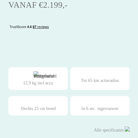
VANAF €2.199,-
Tot 65 km actieradius
12,9 kg
incl accu
Slechts 25 cm breed
In 6 sec. ingevouwen
Alle specificaties