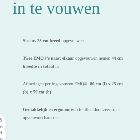
in te vouwen
Slechts 25 cm breed
opgevouwen
Twee
EMQ®’s naast elkaar
opgevouwen nemen
44 cm
breedte in totaal
in
Afmetingen per ingevouwen EMQ®:
80 cm (l) x 25 cm
(b) x 59 cm (h)
Gemakkelijk
en
ergonomisch
te tillen door zeer smal
opvouwmechanisme
5
m
4
m