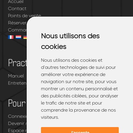
Accueil
Contact
Points de vente
Réserver votre essai gratuit
Commander mon EMQ®
Nous utilisons des
Nous utilisons des
cookies
cookies
Nous utilisons des cookies et
Nous utilisons des cookies et
Practique
d'autres technologies de suivi pour
d'autres technologies de suivi pour
améliorer votre expérience de
améliorer votre expérience de
Manuel
navigation sur notre site, pour vous
navigation sur notre site, pour vous
Entretenir votre EMQ®
montrer un contenu personnalisé et
montrer un contenu personnalisé et
des publicités ciblées, pour analyser
des publicités ciblées, pour analyser
Pour les revendeurs
le trafic de notre site et pour
le trafic de notre site et pour
comprendre la provenance de nos
comprendre la provenance de nos
Connexion portail revendeur EMQ®
visiteurs.
visiteurs.
Devenir revendeur d’EMQ®
Espace revendeur
J'accepte
J'accepte