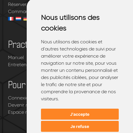
Réserver votre essai gratuit
Commander mon EMQ®
Nous utilisons des
Nous utilisons des
cookies
cookies
Nous utilisons des cookies et
Nous utilisons des cookies et
Practique
d'autres technologies de suivi pour
d'autres technologies de suivi pour
améliorer votre expérience de
améliorer votre expérience de
Manuel
navigation sur notre site, pour vous
navigation sur notre site, pour vous
Entretenir votre EMQ®
montrer un contenu personnalisé et
montrer un contenu personnalisé et
des publicités ciblées, pour analyser
des publicités ciblées, pour analyser
Pour les revendeurs
le trafic de notre site et pour
le trafic de notre site et pour
comprendre la provenance de nos
comprendre la provenance de nos
Connexion portail revendeur EMQ®
visiteurs.
visiteurs.
Devenir revendeur d’EMQ®
Espace revendeur
J'accepte
J'accepte
Je refuse
Je refuse