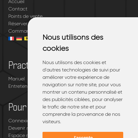
Accueil
Contact
Points de vente
Réserver votre essai gratuit
Commander mon EMQ®
Nous utilisons des
Nous utilisons des
cookies
cookies
Nous utilisons des cookies et
Nous utilisons des cookies et
Practique
d'autres technologies de suivi pour
d'autres technologies de suivi pour
améliorer votre expérience de
améliorer votre expérience de
Manuel
navigation sur notre site, pour vous
navigation sur notre site, pour vous
Entretenir votre EMQ®
montrer un contenu personnalisé et
montrer un contenu personnalisé et
des publicités ciblées, pour analyser
des publicités ciblées, pour analyser
Pour les revendeurs
le trafic de notre site et pour
le trafic de notre site et pour
comprendre la provenance de nos
comprendre la provenance de nos
Connexion portail revendeur EMQ®
visiteurs.
visiteurs.
Devenir revendeur d’EMQ®
Espace revendeur
J'accepte
J'accepte