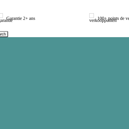
Garantie 2+ ans
100+ points de v
rch