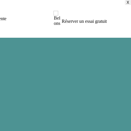
X
X
X
X
ente
Réserver un essai gratuit