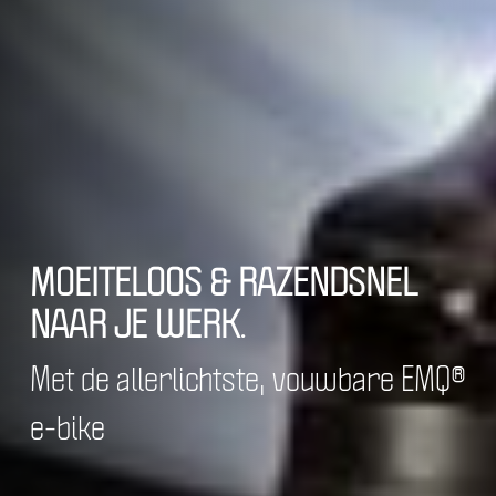
MOEITELOOS & RAZENDSNEL
NAAR JE WERK.
Met de allerlichtste, vouwbare EMQ®
e-bike