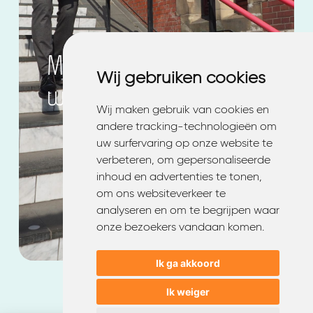
Met plezier naar je
Wij gebruiken cookies
Wij gebruiken cookies
werk met
EMQ
Wij maken gebruik van cookies en
Wij maken gebruik van cookies en
andere tracking-technologieën om
andere tracking-technologieën om
uw surfervaring op onze website te
uw surfervaring op onze website te
verbeteren, om gepersonaliseerde
verbeteren, om gepersonaliseerde
inhoud en advertenties te tonen,
inhoud en advertenties te tonen,
om ons websiteverkeer te
om ons websiteverkeer te
analyseren en om te begrijpen waar
analyseren en om te begrijpen waar
onze bezoekers vandaan komen.
onze bezoekers vandaan komen.
Ik ga akkoord
Ik ga akkoord
Ik weiger
Ik weiger