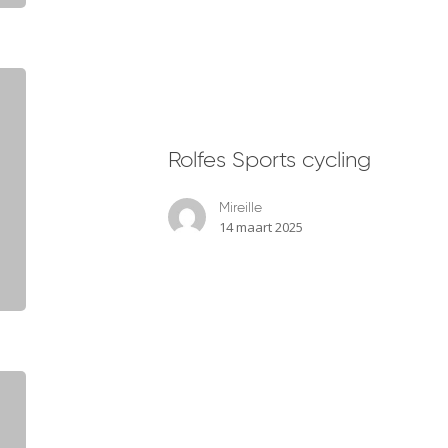
Rolfes
Sports
cycling
Rolfes Sports cycling
Mireille
14 maart 2025
Bike
Store
Kuiper