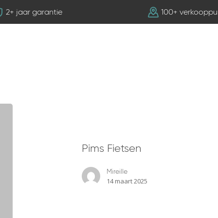
2+ jaar garantie
100+ verkooppu
Pims
Fietsen
Pims Fietsen
Mireille
14 maart 2025