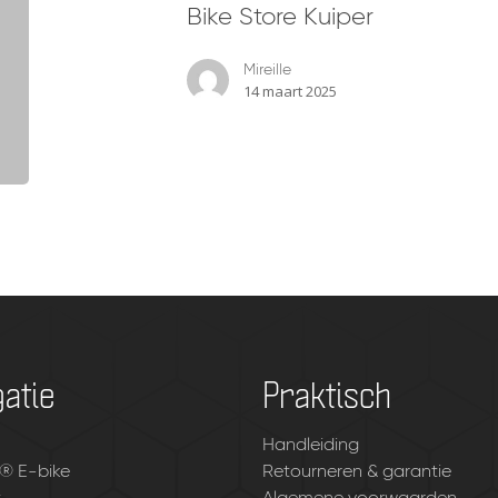
Bike Store Kuiper
Mireille
14 maart 2025
atie
Praktisch
Handleiding
® E-bike
Retourneren & garantie