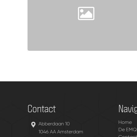
Contact
Navig
Home
Abberdaan 10
De EMQ
1046 AA Amsterdam