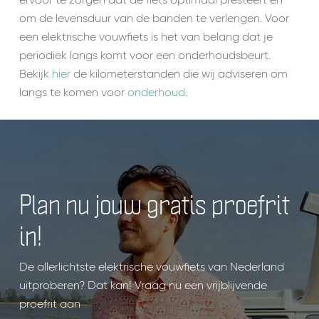
ervoor te zorgen dat de fiets optimaal presteert en
om de levensduur van de banden te verlengen. Voor
een elektrische vouwfiets is het van belang dat je
periodiek langs komt voor een onderhoudsbeurt.
Bekijk
hier
de kilometerstanden die wij adviseren om
langs te komen voor
onderhoud
.
Plan nu jouw gratis proefrit
in!
De allerlichtste elektrische vouwfiets van Nederland
uitproberen? Dat kan! Vraag nu een vrijblijvende
proefrit aan