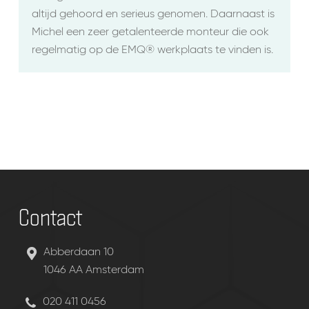
altijd gehoord en serieus genomen. Daarnaast is
Michel een zeer getalenteerde monteur die ook
regelmatig op de EMQ® werkplaats te vinden is.
Contact
Abberdaan 10
1046 AA Amsterdam
020 411 0456