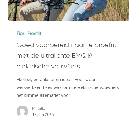
Goed
voorbereid
Tips
Proefrit
naar
Goed voorbereid naar je proefrit
je
met de ultralichte EMQ®
proefrit
met
elektrische vouwfiets
de
Flexibel, betaalbaar en ideaal voor woon-
ultralichte
werkverkeer. Lees waarom de elektrische vouwfiets
EMQ®
hét slimme alternatief voor…
elektrische
vouwfiets
Mireille
18 juni 2026