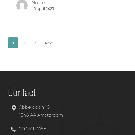
Mireille
15 april 2025
1
2
3
Next
Contact
Abberdaan 10
1046 AA Amsterdam
020 411 0456