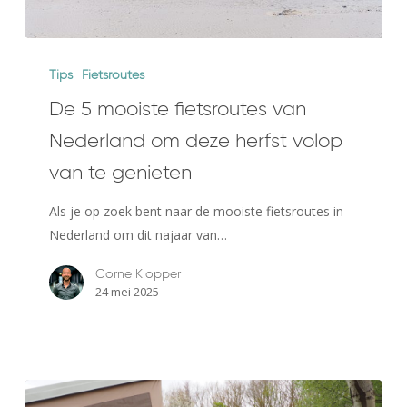
De
5
Tips
Fietsroutes
mooiste
De 5 mooiste fietsroutes van
fietsroutes
Nederland om deze herfst volop
van
Nederland
van te genieten
om
Als je op zoek bent naar de mooiste fietsroutes in
deze
Nederland om dit najaar van…
herfst
volop
Corne Klopper
van
24 mei 2025
te
genieten