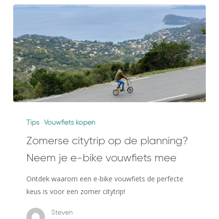
Zomerse
citytrip
Tips
Vouwfiets kopen
op
Zomerse citytrip op de planning?
de
Neem je e-bike vouwfiets mee
planning?
Neem
Ontdek waarom een e-bike vouwfiets de perfecte
je
keus is voor een zomer citytrip!
e-
bike
Steven