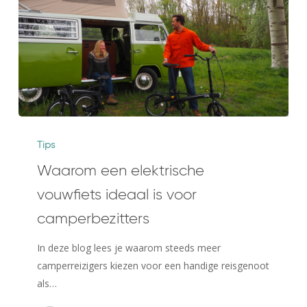
Waarom
een
Tips
elektrische
Waarom een elektrische
vouwfiets
vouwfiets ideaal is voor
ideaal
is
camperbezitters
voor
In deze blog lees je waarom steeds meer
camperbezitters
camperreizigers kiezen voor een handige reisgenoot
als…