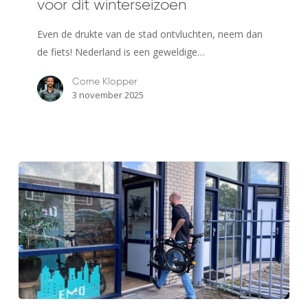
voor dit winterseizoen
leukste
fietsroutes
Even de drukte van de stad ontvluchten, neem dan
voor
de fiets! Nederland is een geweldige…
dit
winterseizoen
Corne Klopper
3 november 2025
Wil