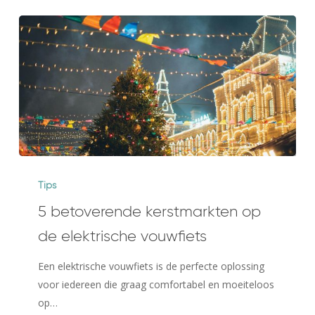
5
betoverende
Tips
kerstmarkten
5 betoverende kerstmarkten op
op
de elektrische vouwfiets
de
elektrische
Een elektrische vouwfiets is de perfecte oplossing
vouwfiets
voor iedereen die graag comfortabel en moeiteloos
op…