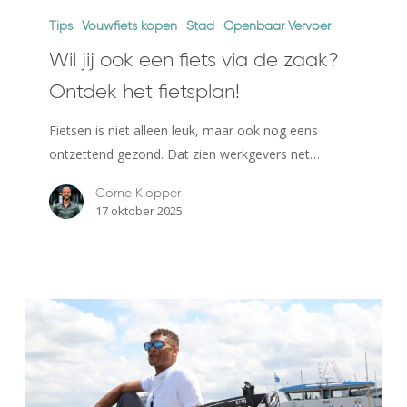
jij
Tips
Vouwfiets kopen
Stad
Openbaar Vervoer
ook
Wil jij ook een fiets via de zaak?
een
Ontdek het fietsplan!
fiets
via
Fietsen is niet alleen leuk, maar ook nog eens
de
ontzettend gezond. Dat zien werkgevers net…
zaak?
Ontdek
Corne Klopper
17 oktober 2025
het
fietsplan!