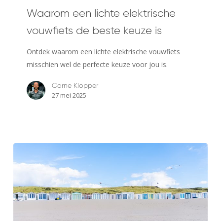
lichte
Waarom een lichte elektrische
elektrische
vouwfiets de beste keuze is
vouwfiets
de
Ontdek waarom een lichte elektrische vouwfiets
beste
misschien wel de perfecte keuze voor jou is.
keuze
is
Corne Klopper
27 mei 2025