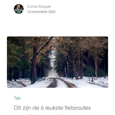
Corne Klopper
12 november 2025
Dit
zijn
Tips
de
Dit zijn de 6 leukste fietsroutes
6