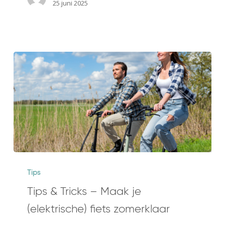
25 juni 2025
vouwfiets
mee
Tips
&
Tips
Tricks
Tips & Tricks – Maak je
–
(elektrische) fiets zomerklaar
Maak
je