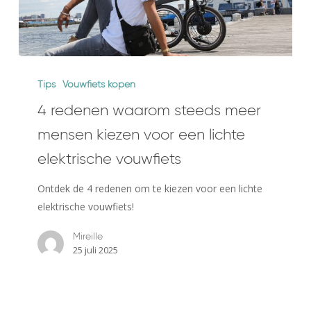
4
redenen
Tips
Vouwfiets kopen
waarom
4 redenen waarom steeds meer
steeds
mensen kiezen voor een lichte
meer
mensen
elektrische vouwfiets
kiezen
Ontdek de 4 redenen om te kiezen voor een lichte
voor
elektrische vouwfiets!
een
lichte
Mireille
elektrische
25 juli 2025
vouwfiets