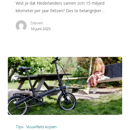
Wist je dat Nederlanders samen zo’n 15 miljard
(elektrische)
kilometer per jaar fietsen? Des te belangrijker…
fiets
zomerklaar
Steven
16 juni 2025
Waarom
een
Tips
Vouwfiets kopen