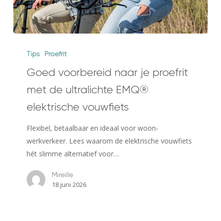
Goed
voorbereid
Tips
Proefrit
naar
Goed voorbereid naar je proefrit
je
met de ultralichte EMQ®
proefrit
met
elektrische vouwfiets
de
Flexibel, betaalbaar en ideaal voor woon-
ultralichte
werkverkeer. Lees waarom de elektrische vouwfiets
EMQ®
hét slimme alternatief voor…
elektrische
vouwfiets
Mireille
18 juni 2026