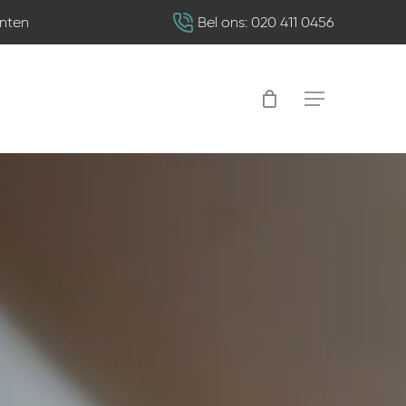
nten
Bel ons: 020 411 0456
Menu