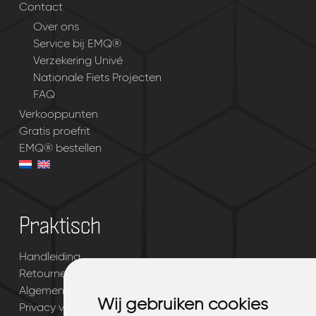
Contact
Over ons
Service bij EMQ®
Verzekering Univé
Nationale Fiets Projecten
FAQ
Verkooppunten
Gratis proefrit
EMQ® bestellen
Praktisch
Handleiding
Retourneren & garantie
Algemene voorwaarden
Wij gebruiken cookies
Wij gebruiken cookies
Privacy verklaring