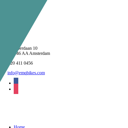
3
4
Next
Contact
Abberdaan 10
1046 AA Amsterdam
020 411 0456
info@emqbikes.com
facebook
instagram
Navigatie
Home