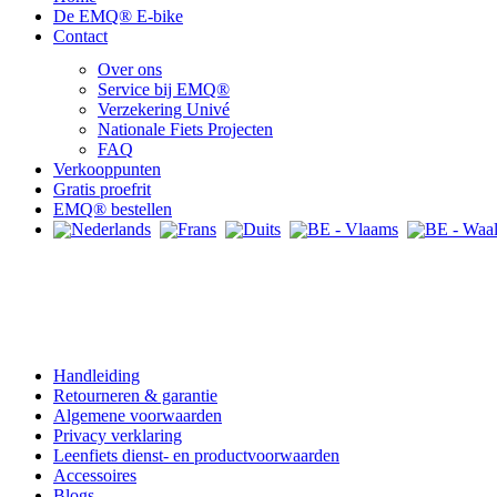
De EMQ® E-bike
Contact
Over ons
Service bij EMQ®
Verzekering Univé
Nationale Fiets Projecten
FAQ
Verkooppunten
Gratis proefrit
EMQ® bestellen
Praktisch
Handleiding
Retourneren & garantie
Algemene voorwaarden
Privacy verklaring
Leenfiets dienst- en productvoorwaarden
Accessoires
Blogs