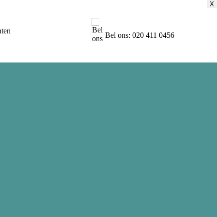
X
X
X
X
ten
Bel ons: 020 411 0456