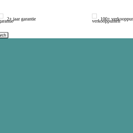
2+ jaar garantie
100+ verkooppun
rch