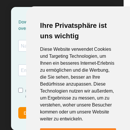
Ihre Privatsphäre ist
Ihre Privatsphäre ist
uns wichtig
uns wichtig
Diese Website verwendet Cookies
Diese Website verwendet Cookies
und Targeting Technologien, um
und Targeting Technologien, um
Ihnen ein besseres Internet-Erlebnis
Ihnen ein besseres Internet-Erlebnis
zu ermöglichen und die Werbung,
zu ermöglichen und die Werbung,
die Sie sehen, besser an Ihre
die Sie sehen, besser an Ihre
Bedürfnisse anzupassen. Diese
Bedürfnisse anzupassen. Diese
Technologien nutzen wir außerdem,
Technologien nutzen wir außerdem,
um Ergebnisse zu messen, um zu
um Ergebnisse zu messen, um zu
verstehen, woher unsere Besucher
verstehen, woher unsere Besucher
kommen oder um unsere Website
kommen oder um unsere Website
weiter zu entwickeln.
weiter zu entwickeln.