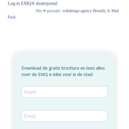
Log in EMQ® dealerportal
© EMQ BV
Met ♥︎ gemaakt:
webdesign agency Brendly
&
Mad
Pack