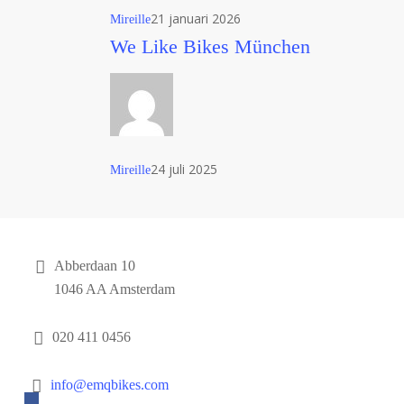
21 januari 2026
Mireille
We
We Like Bikes München
Like
Bikes
München
24 juli 2025
Mireille
Contact
Abberdaan 10
1046 AA Amsterdam
020 411 0456
info@emqbikes.com