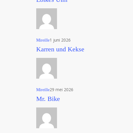
Ulm
1 juni 2026
Mireille
Karren
Karren und Kekse
und
Kekse
29 mei 2026
Mireille
Mr.
Mr. Bike
Bike