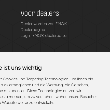
Voor dealers
Dealer worden van EMQ®
Dealerpagina
Log in EMQ® dealerportal
e ist uns wichtig
e ist uns wichtig
t Cookies und Targeting Technologien, um Ihnen ein
t Cookies und Targeting Technologien, um Ihnen ein
nis zu ermöglichen und die Werbung, die Sie sehen,
nis zu ermöglichen und die Werbung, die Sie sehen,
sse anzupassen. Diese Technologien nutzen wir
sse anzupassen. Diese Technologien nutzen wir
e zu messen, um zu verstehen, woher unsere Besucher
e zu messen, um zu verstehen, woher unsere Besucher
Website weiter zu entwickeln.
Website weiter zu entwickeln.