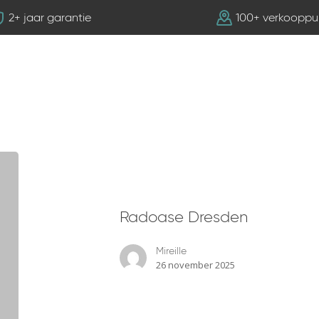
2+ jaar garantie
100+ verkooppu
Radoase
Dresden
Radoase Dresden
Mireille
26 november 2025