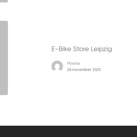
E-
Bike
Store
E-Bike Store Leipzig
Leipzig
Mireille
26 november 2025