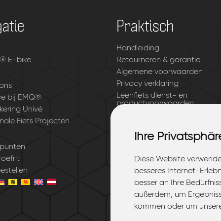
atie
Praktisch
Handleiding
® E-bike
Retourneren & garantie
t
Algemene voorwaarden
Privacy verklaring
ons
Leenfiets dienst- en
ce bij EMQ®
productvoorwaarden
kering Univé
Accessoires
nale Fiets Projecten
Blogs
Ihre Privatsphär
Ihre Privatsphär
punten
oefrit
Diese Website verwende
Diese Website verwende
stellen
besseres Internet-Erleb
besseres Internet-Erleb
besser an Ihre Bedürfni
besser an Ihre Bedürfni
außerdem, um Ergebniss
außerdem, um Ergebniss
kommen oder um unsere 
kommen oder um unsere 