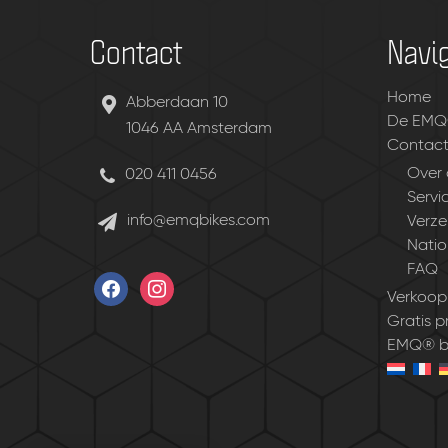
Contact
Navig
Home
Abberdaan 10
De EMQ
1046 AA Amsterdam
Contac
Over 
020 411 0456
Servi
info@emqbikes.com
Verze
Natio
FAQ
facebook
instagram
Verkoop
Gratis pr
EMQ® be