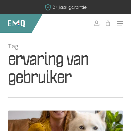
Skip
2+ jaar garantie
to
main
Menu
content
account
Tag
ervaring van
gebruiker