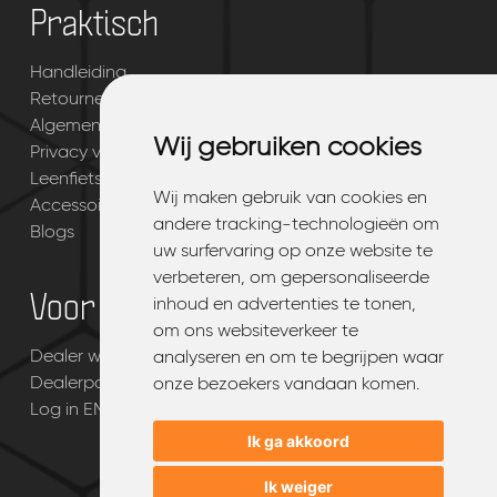
Praktisch
Handleiding
Retourneren & garantie
Algemene voorwaarden
Wij gebruiken cookies
Wij gebruiken cookies
Privacy verklaring
Leenfiets dienst- en productvoorwaarden
Wij maken gebruik van cookies en
Wij maken gebruik van cookies en
Accessoires
andere tracking-technologieën om
andere tracking-technologieën om
Blogs
uw surfervaring op onze website te
uw surfervaring op onze website te
verbeteren, om gepersonaliseerde
verbeteren, om gepersonaliseerde
Voor dealers
inhoud en advertenties te tonen,
inhoud en advertenties te tonen,
om ons websiteverkeer te
om ons websiteverkeer te
Dealer worden van EMQ®
analyseren en om te begrijpen waar
analyseren en om te begrijpen waar
Dealerpagina
onze bezoekers vandaan komen.
onze bezoekers vandaan komen.
Log in EMQ® dealerportal
Ik ga akkoord
Ik ga akkoord
Ik weiger
Ik weiger