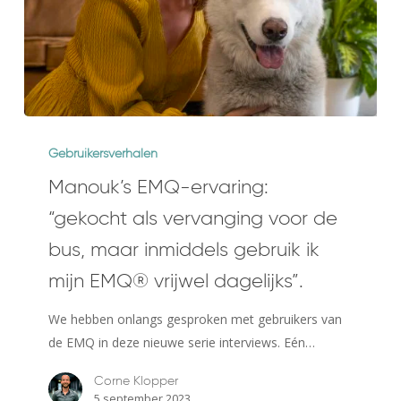
Manouk’s
EMQ-
Gebruikersverhalen
ervaring:
Manouk’s EMQ-ervaring:
“gekocht
“gekocht als vervanging voor de
als
vervanging
bus, maar inmiddels gebruik ik
voor
mijn EMQ® vrijwel dagelijks”.
de
bus,
We hebben onlangs gesproken met gebruikers van
maar
de EMQ in deze nieuwe serie interviews. Eén…
inmiddels
Corne Klopper
gebruik
5 september 2023