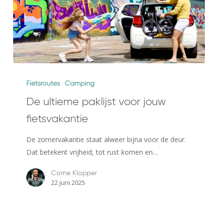
De
ultieme
Fietsroutes
Camping
paklijst
De ultieme paklijst voor jouw
voor
fietsvakantie
jouw
fietsvakantie
De zomervakantie staat alweer bijna voor de deur.
Dat betekent vrijheid, tot rust komen en…
Corne Klopper
22 juni 2025