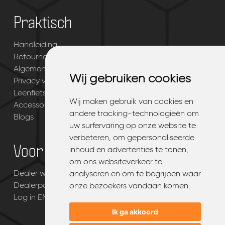
Praktisch
Handleiding
Retourneren & garantie
Algemene voorwaarden
Wij gebruiken cookies
Wij gebruiken cookies
Privacy verklaring
Leenfiets dienst- en productvoorwaarden
Wij maken gebruik van cookies en
Wij maken gebruik van cookies en
Accessoires
andere tracking-technologieën om
andere tracking-technologieën om
Blogs
uw surfervaring op onze website te
uw surfervaring op onze website te
verbeteren, om gepersonaliseerde
verbeteren, om gepersonaliseerde
Voor dealers
inhoud en advertenties te tonen,
inhoud en advertenties te tonen,
om ons websiteverkeer te
om ons websiteverkeer te
Dealer worden van EMQ®
analyseren en om te begrijpen waar
analyseren en om te begrijpen waar
Dealerpagina
onze bezoekers vandaan komen.
onze bezoekers vandaan komen.
Log in EMQ® dealerportal
Ik ga akkoord
Ik ga akkoord