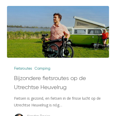
Bijzondere
fietsroutes
Fietsroutes
Camping
op
Bijzondere fietsroutes op de
de
Utrechtse Heuvelrug
Utrechtse
Heuvelrug
Fietsen is gezond, en fietsen in de frisse lucht op de
Utrechtse Heuvelrug is nóg…