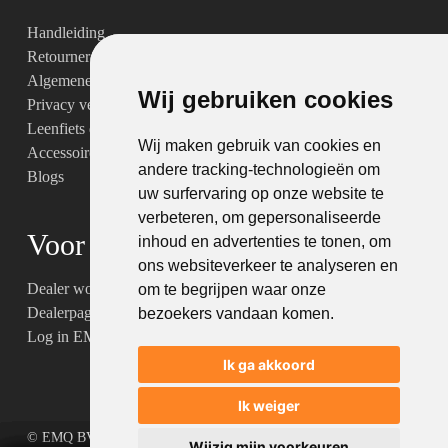
Handleiding
Retourneren & garantie
Algemene voorwaarden
Wij gebruiken cookies
Wij gebruiken cookies
Privacy verklaring
Leenfiets dienst- en productvoorwaarden
Wij maken gebruik van cookies en
Wij maken gebruik van cookies en
Accessoires
andere tracking-technologieën om
andere tracking-technologieën om
Blogs
uw surfervaring op onze website te
uw surfervaring op onze website te
verbeteren, om gepersonaliseerde
verbeteren, om gepersonaliseerde
Voor dealers
inhoud en advertenties te tonen, om
inhoud en advertenties te tonen, om
ons websiteverkeer te analyseren en
ons websiteverkeer te analyseren en
Dealer worden van EMQ®
om te begrijpen waar onze
om te begrijpen waar onze
Dealerpagina
bezoekers vandaan komen.
bezoekers vandaan komen.
Log in EMQ® dealerportal
Ik ga akkoord
Ik ga akkoord
Ik weiger
Ik weiger
© EMQ BV
Met ♥︎ gemaakt:
webdesign agency Brendly
&
Mad
Wijzig mijn voorkeuren
Wijzig mijn voorkeuren