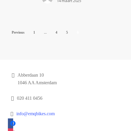
14 maart 2025
…
6
Previous
1
4
5
Contact
Abberdaan 10
1046 AA Amsterdam
020 411 0456
info@emqbikes.com
facebook
instagram