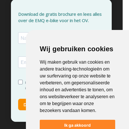
Wij gebruiken cookies
Wij gebruiken cookies
Wij maken gebruik van cookies en
Wij maken gebruik van cookies en
andere tracking-technologieën om
andere tracking-technologieën om
uw surfervaring op onze website te
uw surfervaring op onze website te
verbeteren, om gepersonaliseerde
verbeteren, om gepersonaliseerde
inhoud en advertenties te tonen, om
inhoud en advertenties te tonen, om
ons websiteverkeer te analyseren en
ons websiteverkeer te analyseren en
om te begrijpen waar onze
om te begrijpen waar onze
bezoekers vandaan komen.
bezoekers vandaan komen.
Ik ga akkoord
Ik ga akkoord