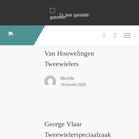
X
X
X
X
Skip
to
2+ jaar garantie
main
content
Menu
account
Van
Van Houwelingen
Houwelingen
Tweewielers
Tweewielers
Mireille
14 maart 2025
George
George Vlaar
Vlaar
Tweewielerspeciaalzaak
Tweewielerspeciaalzaak