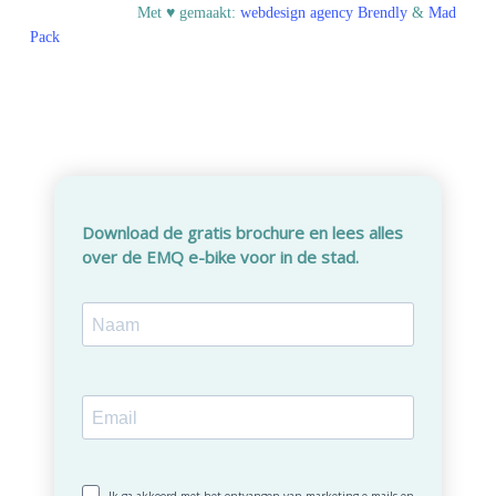
© EMQ BV
Met ♥︎ gemaakt:
webdesign agency Brendly
&
Mad
Pack