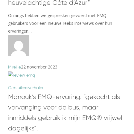
heuvelachtige Côte d’Azur”
ervaring:
”De
Onlangs hebben we gesprekken gevoerd met EMQ-
EMQ®
gebruikers voor een nieuwe reeks interviews over hun
presteert
ervaringen…
zo
goed
in
het
heuvelachtige
22 november 2023
Mireille
Côte
d’Azur”
Manouk’s
Gebruikersverhalen
EMQ-
Manouk’s EMQ-ervaring: “gekocht als
ervaring:
vervanging voor de bus, maar
“gekocht
inmiddels gebruik ik mijn EMQ® vrijwel
als
vervanging
dagelijks”.