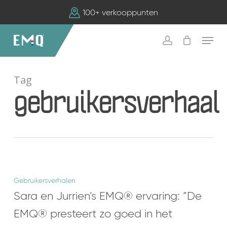
Skip
100+ verkooppunten
to
main
Menu
content
account
Tag
gebruikersverhaal
Sara
Gebruikersverhalen
en
Sara en Jurrien’s EMQ® ervaring: ”De
Jurrien’s
EMQ® presteert zo goed in het
EMQ®