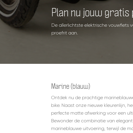
Plan nu jouw gratis p
De allerlichtste elektrische vouwfiets
proefrit aan.
Marine (blauw)
Ontdek nu de prachtige marineblauw
bike. Naast onze nieuwe kleurenlijn, h
perfecte matte afwerking voor een ulti
Bewonder de combinatie van elegantie
marineblauwe uitvoering, terwijl de ma