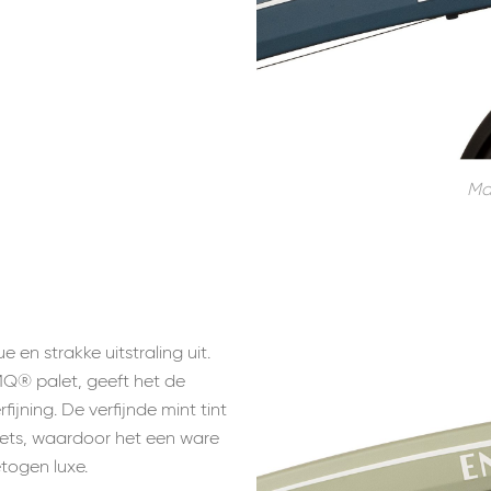
Ma
e en strakke uitstraling uit.
MQ® palet, geeft het de
ijning. De verfijnde mint tint
iets, waardoor het een ware
togen luxe.