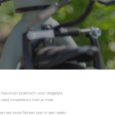
 stijlvol en praktisch voor dagelijks
s reist moeiteloos met je mee.
en we onze fietsen aan in een reeks