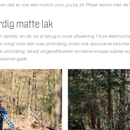
ten dat er ook een match voor jou bij zit. Maak kennis met de
dig matte lak
etails, en dit zie je terug in onze afwerking. Onze elektrisch
en zorgt voor een luxe uitstraling, maar ook duurzame besche
e uitstraling, terwijl vingerafdrukken en kleine krasjes subtiel
 naartoe gaat.