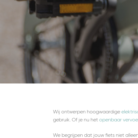
Wij ontwerpen hoogwaardige
elektri
gebruik. Of je nu het
openbaar vervoe
We begrijpen dat jouw fiets niet alle