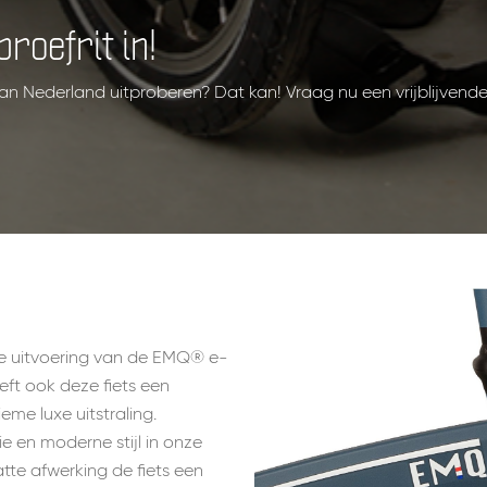
roefrit in!
 van Nederland uitproberen? Dat kan! Vraag nu een vrijblijvend
e uitvoering van de EMQ® e-
eeft ook deze fiets een
eme luxe uitstraling.
 en moderne stijl in onze
tte afwerking de fiets een