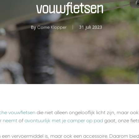
vouwfietsen
By
31 juli 2023
Corne Klopper
sche vouwfietsen
die niet alleen ongelooflijk licht zijn, maar ook
r neemt
of
avontuurlijk met je camper op pad
gaat, onze fiet
en een vervoermiddel is, maar ook een accessoire. Daarom bied