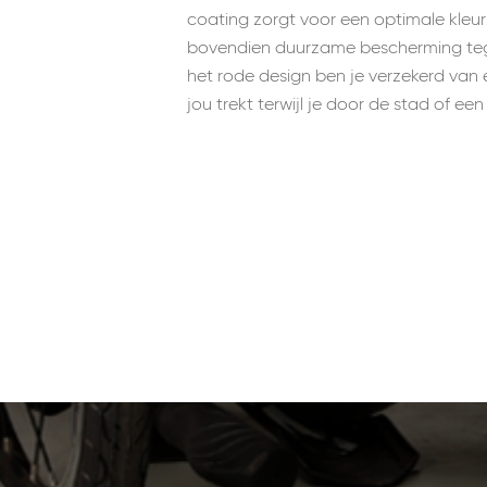
coating zorgt voor een optimale kleuri
bovendien duurzame bescherming teg
het rode design ben je verzekerd van e
jou trekt terwijl je door de stad of ee