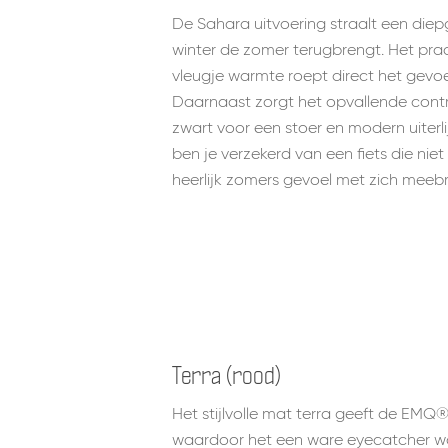
De Sahara uitvoering straalt een diepge
winter de zomer terugbrengt. Het prac
vleugje warmte roept direct het gevoe
Daarnaast zorgt het opvallende contr
zwart voor een stoer en modern uiterli
ben je verzekerd van een fiets die nie
heerlijk zomers gevoel met zich meebr
Terra (rood)
Het stijlvolle mat terra geeft de EMQ®
waardoor het een ware eyecatcher w